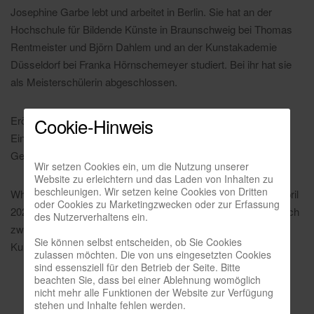
Josephine Garbe lebt und arbeitet in Berlin. Sie hat an der
Hochschule für Bildende Künste in Braunschweig bei Thomas
Rentmeister und Björn Dahlem und an der Kunstakademie
Düsseldorf bei Franka Hörnschemeyer studiert. Bei ihr hat sie
als Meisterschülerin abgeschlossen.
Eröffnung am Samstag, den 14. März 2026 um 18 Uhr. Zur
Cookie-Hinweis
Einführung um 19 Uhr spricht Lucy Degens, Kuratorin für
Gegenwartskunst / Sammlung Grafik, Kunstmuseum Bonn.
Wir setzen Cookies ein, um die Nutzung unserer
Website zu erleichtern und das Laden von Inhalten zu
beschleunigen. Wir setzen keine Cookies von Dritten
Whiteroom Talk-Event und Finissage am Sonntag, den 19. April
oder Cookies zu Marketingzwecken oder zur Erfassung
2026 von 11–14 Uhr. Es findet um 12 Uhr ein Künstlergespräch
des Nutzerverhaltens ein.
zwischen Josephine Garbe und Diana Nowak,
Sie können selbst entscheiden, ob Sie Cookies
Kunsthistorikerin, Berlin statt.
zulassen möchten. Die von uns eingesetzten Cookies
sind essensziell für den Betrieb der Seite. Bitte
beachten Sie, dass bei einer Ablehnung womöglich
nicht mehr alle Funktionen der Website zur Verfügung
stehen und Inhalte fehlen werden.