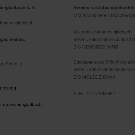
engladbach e. V.
Vereins- und Spendenkonten
MMIII Kunstverein Mönchengla
 Mönchengladbach
Volksbank Mönchengladbach
glichkeiten:
IBAN DE893106051705060700
BIC GENODED1MRB
Stadtsparkasse Mönchenglad
aus Schmitt)
IBAN DE083105000000032252
BIC MGLSDE33XXX
vereinmg
St.Nr. 121/5786/0582
in_moenchengladbach