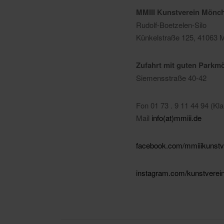
MMIII Kunstverein Mönch
Rudolf-Boetzelen-Silo
Künkelstraße 125, 41063
Zufahrt mit guten Parkmö
Siemensstraße 40-42
Fon 01 73 . 9 11 44 94 (Kl
Mail
info(at)mmiii.de
facebook.com/mmiiikunst
instagram.com/kunstvere