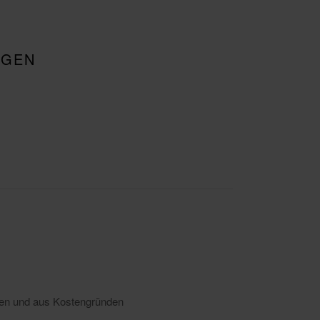
IGEN
hmen und aus Kostengründen