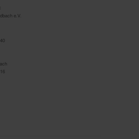
:
dbach e.V.
40
bach
16