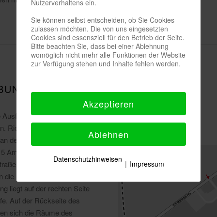
Nutzerverhaltens ein.
Sie können selbst entscheiden, ob Sie Cookies
zulassen möchten. Die von uns eingesetzten
Cookies sind essensziell für den Betrieb der Seite.
Bitte beachten Sie, dass bei einer Ablehnung
womöglich nicht mehr alle Funktionen der Website
zur Verfügung stehen und Inhalte fehlen werden.
BUNG
Akzeptieren
 Ausfahrt 9 MG
. Richtung Neuwerk rechts
Ablehnen
an der 3. Ampel, rechts in die
 5 Ampeln weiter, nach ca. 2,5
Datenschutzhinweisen
|
Impressum
traße abbiegen, die hinter der
 die Künkelstraße übergeht.
g liegt auf der rechten Seite
e. Auf der Rückseite des
en sich die Räume des