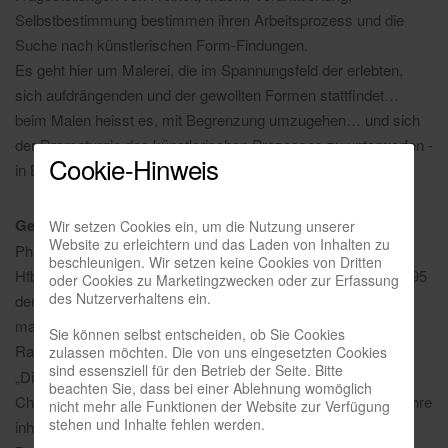
Selbstbestimmung bestimmen ihren Arbeitsprozess und die
Suche nach künstlerischen Form-Findungen.
Es geht hier um Malerei, die im Spannungsfeld der erlebten,
sich aufdrängenden und der gewollten Formen stattfindet…
beim Malen heisst es, mit Begrenzung umzugehen… und sich
der Dramaturgie des künstlerischen Prozesses zu unterwerfen -
Cookie-Hinweis
in Beziehung setzen, inszenieren und geschehen lassen.
Georg Schmidt
, geb. 1962 in Lübeck, studierte 1985 bis 89
Wir setzen Cookies ein, um die Nutzung unserer
Website zu erleichtern und das Laden von Inhalten zu
Philosophie an der Universität Hamburg und ab 1986 an der
beschleunigen. Wir setzen keine Cookies von Dritten
HfbK Hamburg und der Kunstakademie Düsseldorf, wo er 1995
oder Cookies zu Marketingzwecken oder zur Erfassung
des Nutzerverhaltens ein.
den Abschluss als Meisterschüler von Gotthard Graubner
machte. Er lebt in Köln und arbeitet in seinem Atelier auf der
Sie können selbst entscheiden, ob Sie Cookies
Raketenstation Hombroich bei Neuss.
zulassen möchten. Die von uns eingesetzten Cookies
sind essensziell für den Betrieb der Seite. Bitte
„Die Bilder Georg Schmidts offenbaren sich als vielschichtige
beachten Sie, dass bei einer Ablehnung womöglich
Charaktere ihrem gegenüber (dem Betrachter) und entfalten ihre
nicht mehr alle Funktionen der Website zur Verfügung
stehen und Inhalte fehlen werden.
inhaltliche Tiefe im Dialog (mit diesem Betrachter).“ (Pia