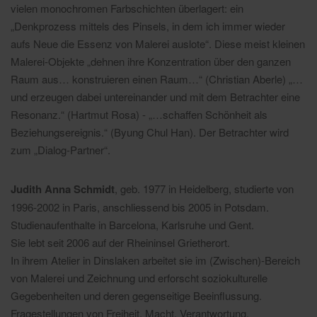
vielen monochromen Farbschichten überlagert: ein
„Denkprozess mittels des Pinsels, in dem ich immer wieder
aufs Neue die Essenz von Malerei auslote“. Diese meist kleinen
Malerei-Objekte „dehnen ihre Konzentration über den ganzen
Raum aus… konstruieren einen Raum…“ (Christian Aberle) „…
und erzeugen dabei untereinander und mit dem Betrachter eine
Resonanz.“ (Hartmut Rosa) - „…schaffen Schönheit als
Beziehungsereignis.“ (Byung Chul Han). Der Betrachter wird
zum „Dialog-Partner“.
Judith Anna Schmidt
, geb. 1977 in Heidelberg, studierte von
1996-2002 in Paris, anschliessend bis 2005 in Potsdam.
Studienaufenthalte in Barcelona, Karlsruhe und Gent.
Sie lebt seit 2006 auf der Rheininsel Grietherort.
In ihrem Atelier in Dinslaken arbeitet sie im (Zwischen)-Bereich
von Malerei und Zeichnung und erforscht soziokulturelle
Gegebenheiten und deren gegenseitige Beeinflussung.
Fragestellungen von Freiheit, Macht, Verantwortung,