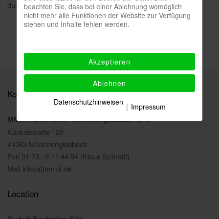
durch eine präzise Inszenierung berühren.
beachten Sie, dass bei einer Ablehnung womöglich
nicht mehr alle Funktionen der Website zur Verfügung
stehen und Inhalte fehlen werden.
Akzeptieren
Ablehnen
Kontakt
Datenschutzhinweisen
|
Impressum
MMIII Kunstverein Mönchengladbach e. V.
Künkelstraße 125
41063 Mönchengladbach
Fon 01 73 . 9 11 44 94 (Klaus Schmitt)
Mail info(at)mmiii.de
Location