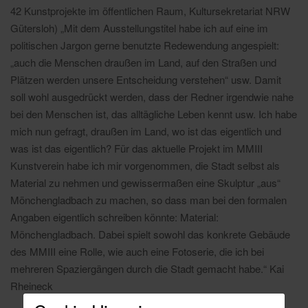
42 Kunstprojekte im öffentlichen Raum, Kultursekretariat NRW
Gütersloh) „Mit dem Ausstellungstitel habe ich auf eine im
politischen Jargon gerne benutzte Redewendung angespielt:
„auch die Menschen draußen im Land, auf den Straßen und
Plätzen werden unsere Entscheidung verstehen“ usw. Damit
soll wohl ausgedrückt werden, dass der Redner irgendwie nahe
bei den Menschen ist, das alltägliche Leben kennt usw. Ich habe
mich nun gefragt, draußen im Land, wo ist das eigentlich und
was ist das eigentlich? Für das aktuelle Projekt im MMIII
Kunstverein habe ich mir vorgenommen, die Stadt selbst als
Material zu nehmen und gewissermaßen eine Skulptur „aus“
Mönchengladbach zu machen, so dass man bei den formalen
Angaben eigentlich schreiben könnte: Material:
Mönchengladbach. Dabei spielt sowohl das konkrete Gebäude
des MMIII eine Rolle, wie auch eine Fotoserie, die ich bei
mehreren Spaziergängen durch die Stadt gemacht habe.“ Kai
Rheineck