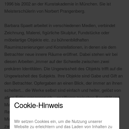
1996 bis 2002 an der Kunstakademie in München. Sie ist
Meisterschülerin von Norbert Prangenberg.
Barbara Spaett arbeitet in verschiedenen Medien, verbindet
Zeichnung, Malerei, figürliche Skulptur, Fundstücke oder
möbelartige Objekte etc. zu bühnenbildhaften
Rauminszenierungen und Konstellationen, in denen sie dem
Betrachter neue innere Räume eröffnet. Dabei stehen wir bei
diesen Arbeiten „immer auf der Schwelle zwischen zwei
prekären Identitäten. Die Ungewissheit des Objekts trifft auf die
Ungewissheit des Subjekts. Ihre Objekte sind Gabe und Gift an
den Betrachter. Opfergaben an einen Blick, der immer an ihnen
scheitert... die Werke selbst sind einfach und heiter, gelöst von
allem Erlösungsanspruch... oszillieren zwischen Banalität und
Cookie-Hinweis
Magie, Beistelltisch und Altar, Baumarkt und Tempel; sind
Requisiten eines Theatrum Mundi.“ (Michael Hofstetter,
Missverständnisse nicht ausgeschlossen, 2010). Poesie
Wir setzen Cookies ein, um die Nutzung unserer
zwischen Verlorensein und spielerischer Verschwendung.
Website zu erleichtern und das Laden von Inhalten zu