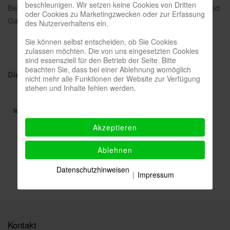
beschleunigen. Wir setzen keine Cookies von Dritten
Bezeichnender Titel einer Arbeit von 2005: „Lost paradies, need
oder Cookies zu Marketingzwecken oder zur Erfassung
Garden“. (Klaus Schmitt)
des Nutzerverhaltens ein.
Sie können selbst entscheiden, ob Sie Cookies
zulassen möchten. Die von uns eingesetzten Cookies
sind essensziell für den Betrieb der Seite. Bitte
beachten Sie, dass bei einer Ablehnung womöglich
Die Ausstellung wurde gefördert von
nicht mehr alle Funktionen der Website zur Verfügung
stehen und Inhalte fehlen werden.
Akzeptieren
Ablehnen
Datenschutzhinweisen
|
Impressum
Kontakt