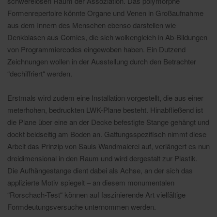
schwerelosen Raum der Assoziation. Das polymorphe
Formenrepertoire könnte Organe und Venen in Großaufnahme
aus dem Innern des Menschen ebenso darstellen wie
Denkblasen aus Comics, die sich wolkengleich in Ab-Bildungen
von Programmiercodes eingewoben haben. Ein Dutzend
Zeichnungen wollen in der Ausstellung durch den Betrachter
“dechiffriert“ werden.
Erstmals wird zudem eine Installation vorgestellt, die aus einer
meterhohen, bedruckten LWK-Plane besteht. Hinabfließend ist
die Plane über eine an der Decke befestigte Stange gehängt und
dockt beidseitig am Boden an. Gattungsspezifisch nimmt diese
Arbeit das Prinzip von Sauls Wandmalerei auf, verlängert es nun
dreidimensional in den Raum und wird dergestalt zur Plastik.
Die Aufhängestange dient dabei als Achse, an der sich das
applizierte Motiv spiegelt – an diesem monumentalen
“Rorschach-Test“ können auf faszinierende Art vielfältige
Formdeutungsversuche unternommen werden.